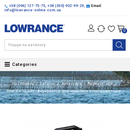
+38 (096) 127-75-75
,
+38 (050) 902-99-29
,
Email:
info@lowrance-online.com.ua
0
Categories
На Головну
Каталог
Аксесуари
Акумулятори
SeaLiFe 12-230 - Акумулятор для човнових електромоторів