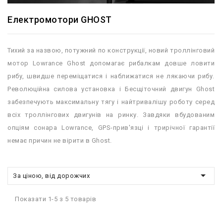
Електромотори GHOST
Тихий за назвою, потужний по конструкції, новий троллінговий
мотор Lowrance Ghost допомагає рибалкам довше ловити
рибу, швидше переміщатися і наближатися не лякаючи рибу.
Революційна силова установка і Бесщіточний двигун Ghost
забезпечують максимальну тягу і найтривалішу роботу серед
всіх троллінгових двигунів на ринку. Завдяки вбудованим
опціям сонара Lowrance, GPS-прив'язці і трирічної гарантії
немає причин не вірити в Ghost.

За ціною, від дорожчих
Показати 1-5 з 5 товарів