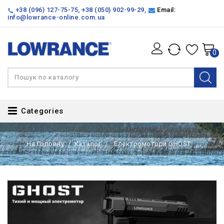
+38 (096) 127-75-75
,
+38 (050) 902-99-29
,
Email:
info@lowrance-online.com.ua
0
Categories
На Головну
Каталог
Електромотори GHOST