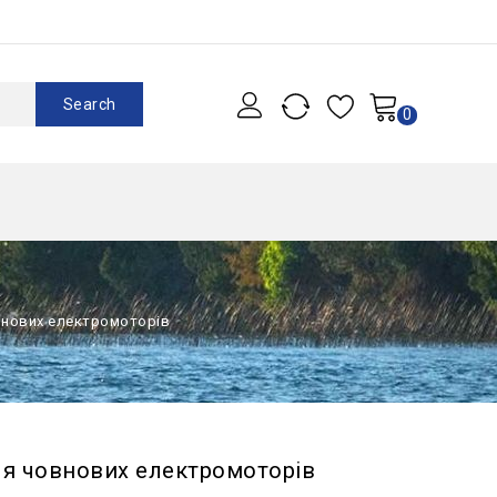
Search
0
овнових електромоторів
для човнових електромоторів