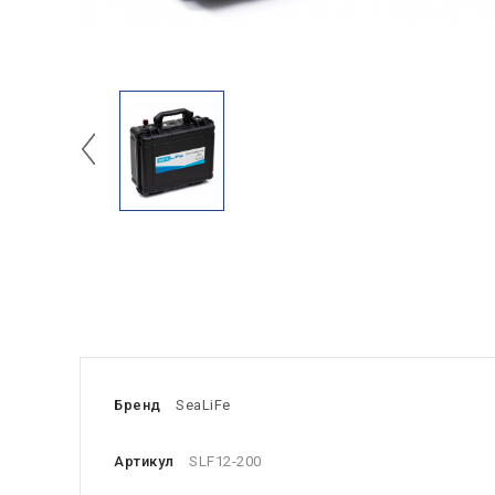
Бренд
SeaLiFe
Артикул
SLF12-200