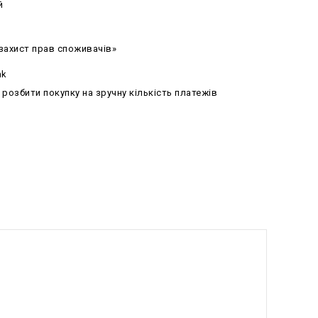
й
 захист прав споживачів»
nk
озбити покупку на зручну кількість платежів