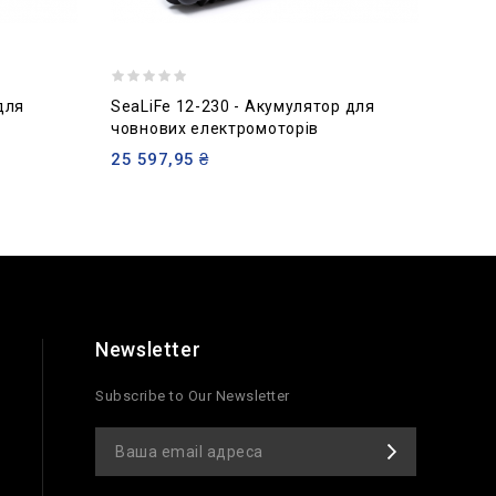
для
SeaLiFe 12-230 - Акумулятор для
SeaLi
човнових електромоторів
човн
25 597,95 ₴
25 0
Newsletter
Subscribe to Our Newsletter