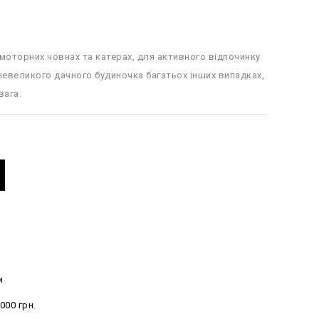
моторних човнах та катерах, для активного відпочинку
невеликого дачного будиночка багатьох інших випадках,
вага.
и
000 грн.