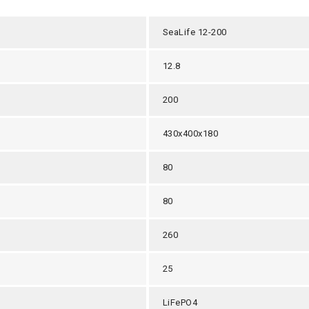
SeaLife 12-200
12.8
200
430х400х180
80
80
260
25
LiFePO4