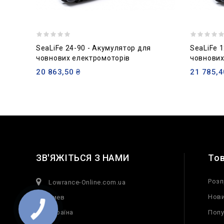
SeaLiFe 24-90 - Акумулятор для
SeaLiFe 
човнових електромоторів
човнових
20 863,50 ₴
21 785,4
ЗВ'ЯЖІТЬСЯ З НАМИ
То
Розп
Lowrance-Online.com.ua
Нови
Киев
Україна
Попу