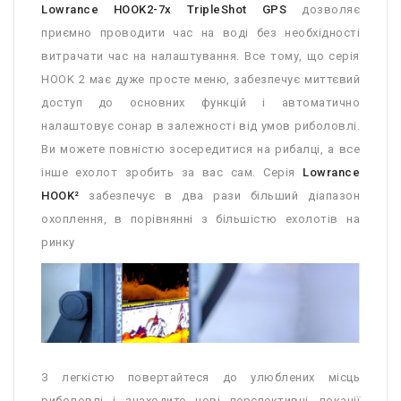
Lowrance HOOK2-7x TripleShot GPS
дозволяє
приємно проводити час на воді без необхідності
витрачати час на налаштування. Все тому, що серія
HOOK 2 має дуже просте меню, забезпечує миттєвий
доступ до основних функцій і автоматично
налаштовує сонар в залежності від умов риболовлі.
Ви можете повністю зосередитися на рибалці, а все
інше ехолот зробить за вас сам. Серія
Lowrance
HOOK²
забезпечує в два рази більший діапазон
охоплення, в порівнянні з більшістю ехолотів на
ринку
З легкістю повертайтеся до улюблених місць
риболовлі і знаходите нові перспективні локації