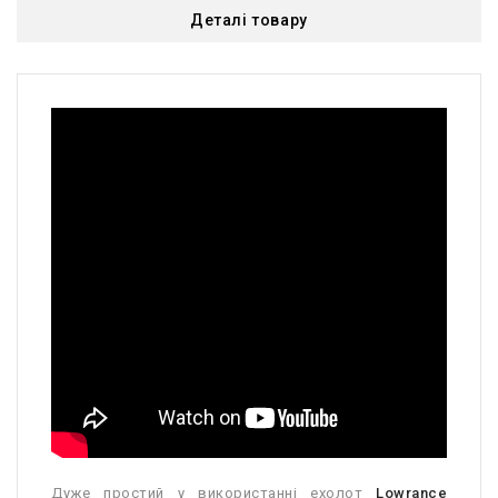
Деталі товару
Дуже простий у використанні ехолот
Lowrance