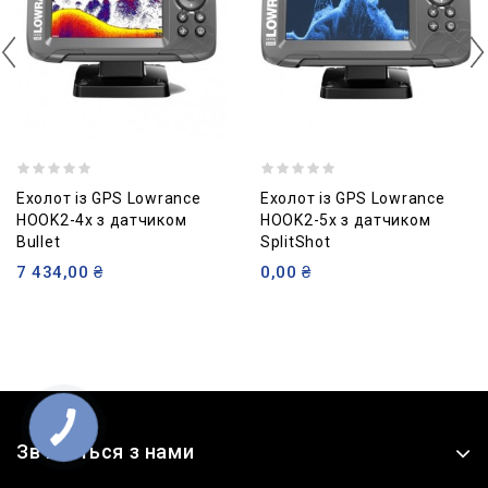
Ехолот із GPS Lowrance
Ехолот із GPS Lowrance
HOOK2-4x з датчиком
HOOK2-5x з датчиком
Bullet
SplitShot
7 434,00 ₴
0,00 ₴
Зв'яжіться з нами