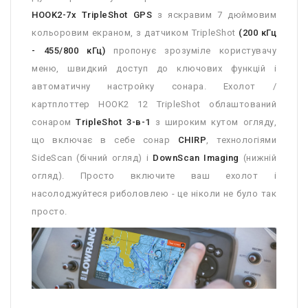
HOOK2-7x TripleShot GPS
з яскравим 7 дюймовим
кольоровим екраном, з датчиком TripleShot
(200 кГц
- 455/800 кГц)
пропонує зрозуміле користувачу
меню, швидкий доступ до ключових функцій і
автоматичну настройку сонара. Ехолот /
картплоттер HOOK2 12 TripleShot облаштований
сонаром
TripleShot 3-в-1
з широким кутом огляду,
що включає в себе сонар
CHIRP
, технологіями
SideScan (бічний огляд) і
DownScan Imaging
(нижній
огляд). Просто включите ваш ехолот і
насолоджуйтеся риболовлею - це ніколи не було так
просто.