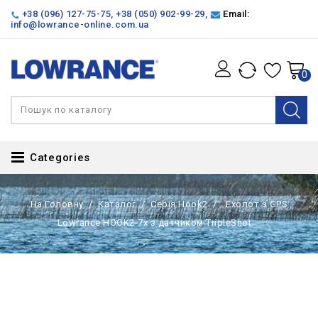
+38 (096) 127-75-75
,
+38 (050) 902-99-29
,
Email:
info@lowrance-online.com.ua
0
Categories
На Головну
Каталог
Серія Hook2
Ехолот з GPS
Lowrance HOOK2-7x з датчиком TripleShot