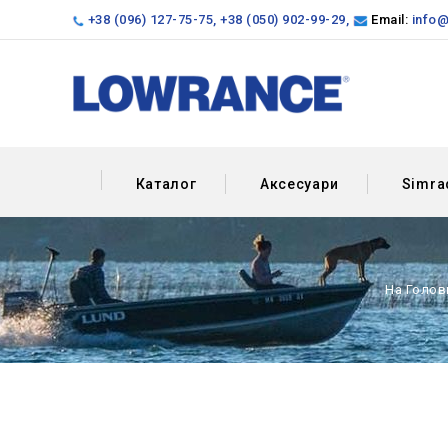
+38 (096) 127-75-75
,
+38 (050) 902-99-29
,
Email:
info@
Каталог
Аксесуари
Simra
На Голов