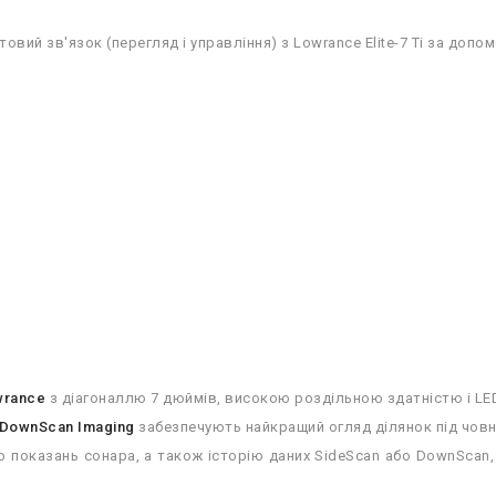
овий зв'язок (перегляд і управління) з Lowrance Elite-7 Ti за до
wrance
з діагоналлю 7 дюймів, високою роздільною здатністю і LE
і DownScan Imaging
забезпечують найкращий огляд ділянок під чов
 показань сонара, а також історію даних SideScan або DownScan,