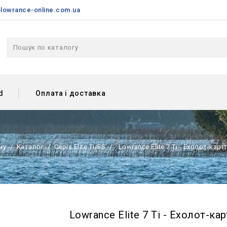
lowrance-online.com.ua
d
Оплата і доставка
ну
Каталог
Серія Elite Ti/FS
Lowrance Elite 7 Ti - Ехолот-кар
Lowrance Elite 7 Ti - Ехолот-ка