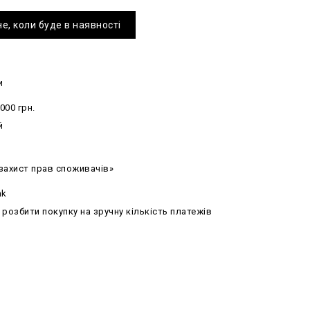
е, коли буде в наявності
и
000 грн.
й
 захист прав споживачів»
nk
озбити покупку на зручну кількість платежів