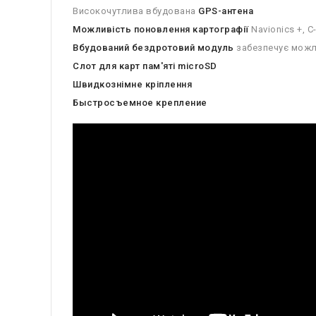
Високочутлива вбудована
GPS-антена
Можливість поновлення картографії
Navionics +, C
Вбудований бездротовий модуль
забезпечує можл
Слот для карт пам'яті microSD
Швидкознімне кріплення
Быстросъемное крепление