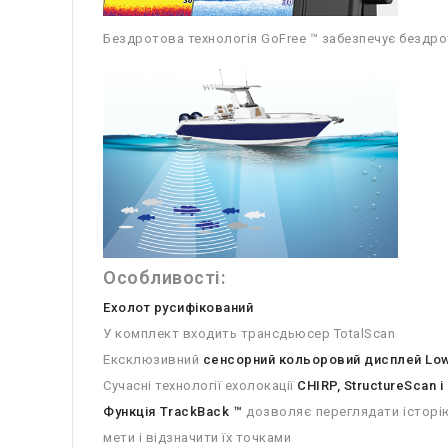
Бездротова технологія GoFree ™ забезпечує бездрот
Особливості:
Ехолот русифікований
У комплект входить трансдьюсер TotalScan
Ексклюзивний
сенсорний кольоровий дисплей Lo
Сучасні технології ехолокації
CHIRP, StructureScan 
Функція TrackBack ™
дозволяє переглядати історію
мети і відзначити їх точками