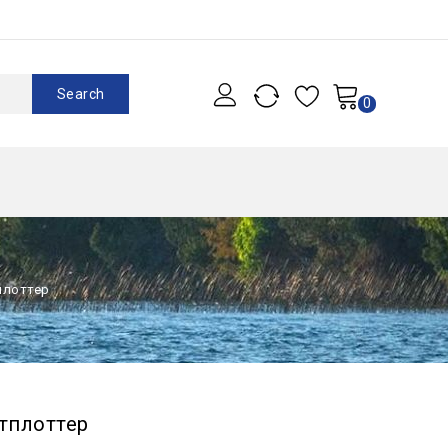
Search
0
тплоттер
ртплоттер