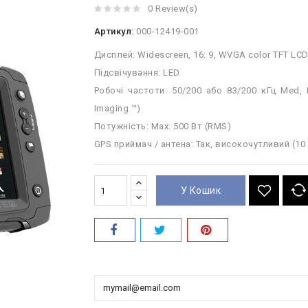
0 Review(s)
Артикул:
000-12419-001
Дисплей: Widescreen, 16: 9, WVGA color TFT LCD, 
Підсвічування: LED
Робочі частоти: 50/200 або 83/200 кГц Med, 
Imaging ™)
Потужність: Мах. 500 Вт (RMS)
GPS приймач / антена: Так, високочутливий (10 
У Кошик