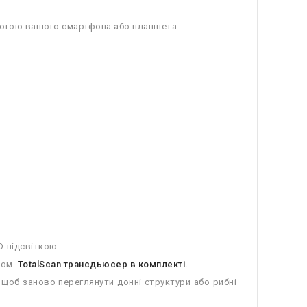
помогою вашого смартфона або планшета
D-підсвіткою
ном.
TotalScan трансдьюсер в комплекті.
 щоб заново переглянути донні структури або рибні