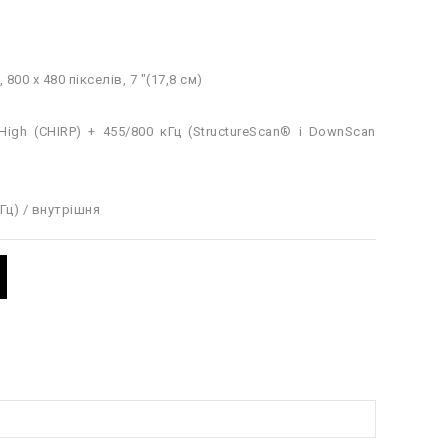
800 x 480 пікселів, 7 "(17,8 см)
High (CHIRP) + 455/800 кГц (StructureScan® і DownScan
Гц) / внутрішня