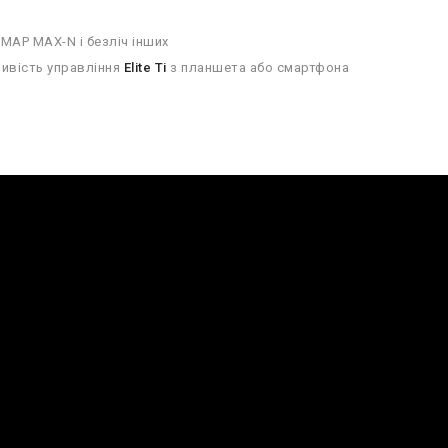
-MAP MAX-N і безліч інших
ивість управління
Elite Ti
з планшета або смартфона