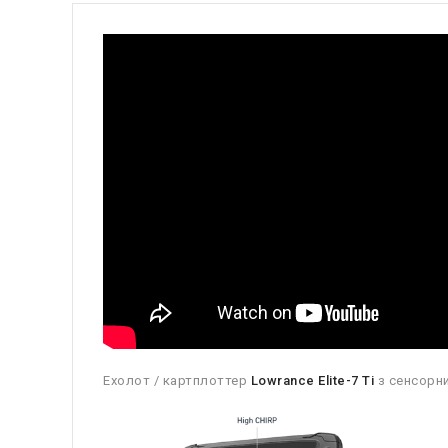
Ехолот / картплоттер
Lowrance Elite-7 Ti
з сенсорни