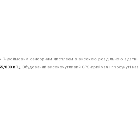
 7-дюймовим сенсорним дисплеєм з високою роздільною здатністю
55/800 кГц.
Вбудований високочутливий GPS-приймач і просунуті нав