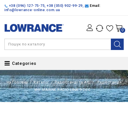
+38 (096) 127-75-75
,
+38 (050) 902-99-29
,
Email:
info@lowrance-online.com.ua
0
Categories
На Головну
Каталог
Радіостанції та АІС
Радіостанція
VHF MARINE RADIO LINK-9 DSC