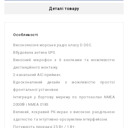
Деталі товару
Особливості
Високоякісне морське радіо класу D DSC.
Вбудована антена GPS.
Виносний мікрофон з 6 кнопками та можливістю
дистанційного монтажу.
2-канальний АІС-приймач.
Вдосконалений дизайн з можливістю простої
фронтальної установки.
Інтеграція у бортову мережу по протоколах NMEA
2000® і NMEA 0183.
Великий, яскравий РК-екран з високою раздільною
здатністю та інтуїтивно-зрозумілим інтерфейсом.
Потужність передачі 25 Вт / 1 Вт.