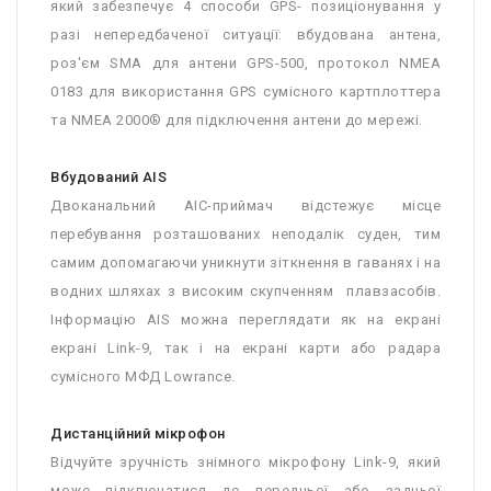
який забезпечує 4 способи GPS- позиціонування у
разі непередбаченої ситуації: вбудована антена,
роз'єм SMA для антени GPS-500, протокол NMEA
0183 для використання GPS сумісного картплоттера
та NMEA 2000® для підключення антени до мережі.
Вбудований AIS
Двоканальний АІС-приймач відстежує місце
перебування розташованих неподалік суден, тим
самим допомагаючи уникнути зіткнення в гаванях і на
водних шляхах з високим скупченням плавзасобів.
Інформацію AIS можна переглядати як на екрані
екрані Link-9, так і на екрані карти або радара
сумісного МФД Lowrance.
Дистанційний мікрофон
Відчуйте зручність знімного мікрофону Link-9, який
може підключатися до передньої або задньої