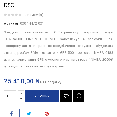
DSC
0 Review(s)
Артикул:
000-14472-001
Завдяки інтегрованому GPS-приймачу морське радіо
LOWRANCE LINK-9 DSC VHF забезпечує 4 способи GPS-
позиціонування в разі непередбаченої ситуації: вбудована
антена, роз'єм SMA для антени GPS-500, протокол NMEA 0183
для використання GPS сумісного картплоттера і NMEA 2000®
для підключення антени до мережі.
25 410,00 ₴
Без податку
У Кошик